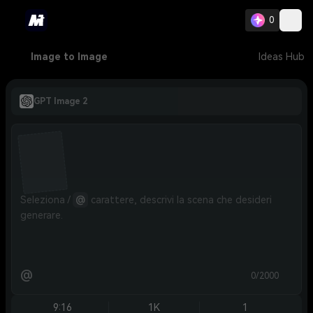
0
Image to Image
Ideas Hub
GPT Image 2
Seleziona / 
@
 carattere, descrivi la scena che desideri 
generare.
@
0/2000
9:16
1K
1