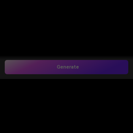
Generate
Padre e figlia
richiedono ChatGPT
Crea foto AI emotive di padre e figlia con i prompt