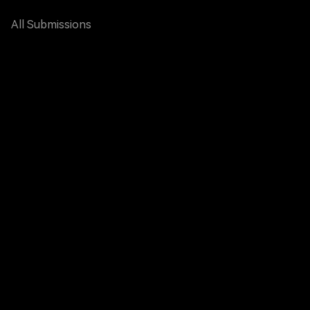
All Submissions