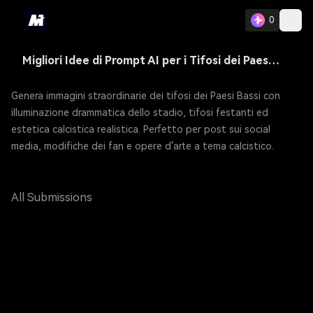
0
Migliori Idee di Prompt AI per i Tifosi dei Paesi Bassi nell'Arte del Calcio
Genera immagini straordinarie dei tifosi dei Paesi Bassi con
illuminazione drammatica dello stadio, tifosi festanti ed
estetica calcistica realistica. Perfetto per post sui social
media, modifiche dei fan e opere d'arte a tema calcistico.
All Submissions