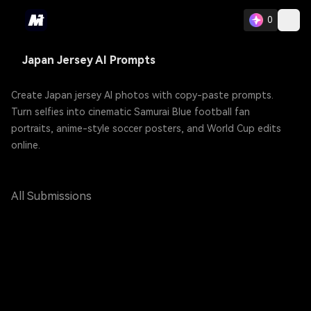
0
Japan Jersey AI Prompts
Create Japan jersey AI photos with copy-paste prompts.
Turn selfies into cinematic Samurai Blue football fan
portraits, anime-style soccer posters, and World Cup edits
online.
All Submissions