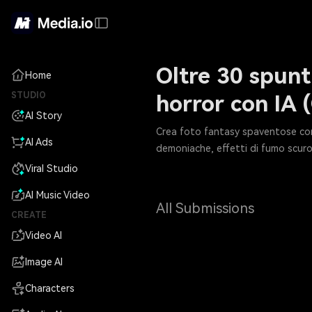
Oltre 30 spunt
Home
STUDIO
horror con IA 
AI Story
Crea foto fantasy spaventose con u
AI Ads
demoniache, effetti di fumo scuro,
Viral Studio
AI Music Video
All Submissions
CREATE
Video AI
Image AI
Characters