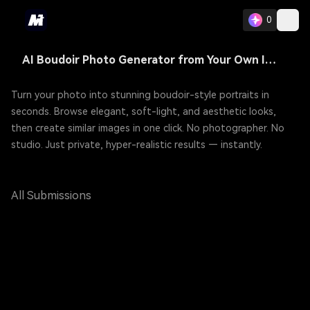
0
AI Boudoir Photo Generator from Your Own Image
Turn your photo into stunning boudoir-style portraits in
seconds. Browse elegant, soft-light, and aesthetic looks,
then create similar images in one click. No photographer. No
studio. Just private, hyper-realistic results — instantly.
All Submissions