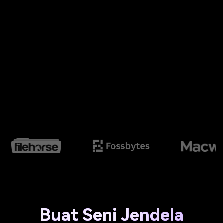
Buat Seni Jendela