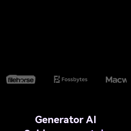
Generator AI