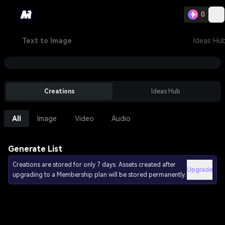
0
Text to Image
Ideas Hu
Creations
Ideas Hub
All
Image
Video
Audio
Generate List
Creations are stored for only 7 days. Assets created after
Upgrade
upgrading to a Membership plan will be stored permanently.