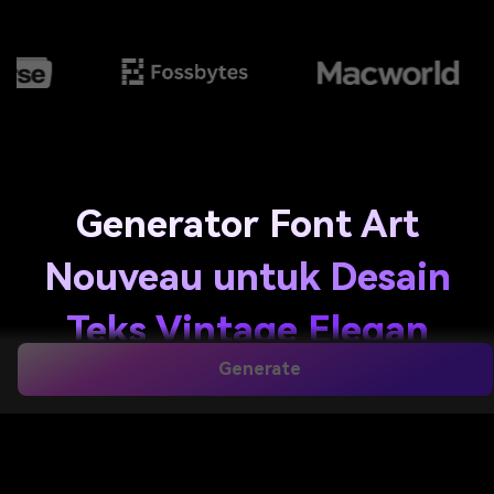
Generator Font Art
Nouveau untuk Desain
Teks Vintage Elegan
Generate
Buat gambar teks, logo, poster, dan huruf dekoratif
kustom bergaya Art Nouveau di browser Anda
dengan
generator font art nouveau
alur kerja
yang didukung AI. Ubah kata-kata sederhana menjadi
tipografi floral elegan, melengkung, siap poster