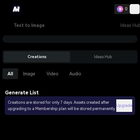
0
Text to Image
Ideas Hu
Creations
Ideas Hub
All
Image
Video
Audio
Generate List
Creations are stored for only 7 days. Assets created after
Upgrade
upgrading to a Membership plan will be stored permanently.