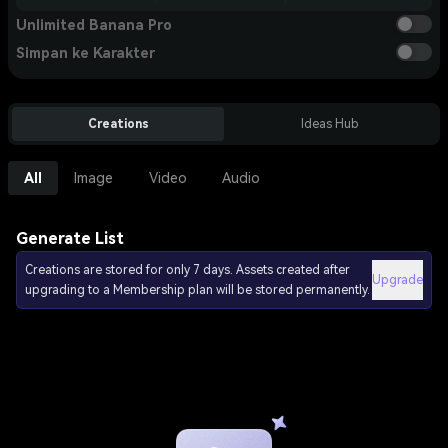
Unlimited Banana Pro
Simpan ke Karakter
Creations
Ideas Hub
All
Image
Video
Audio
Generate List
Creations are stored for only 7 days. Assets created after
Upgrade
upgrading to a Membership plan will be stored permanently.