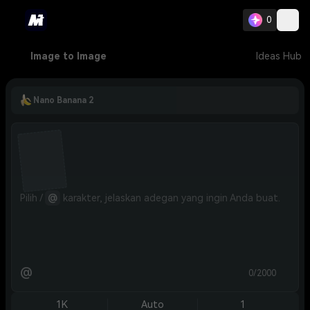
0
Image to Image
Ideas Hub
Nano Banana 2
Pilih / 
@
 karakter, jelaskan adegan yang ingin Anda buat.
@
0/2000
1K
Auto
1