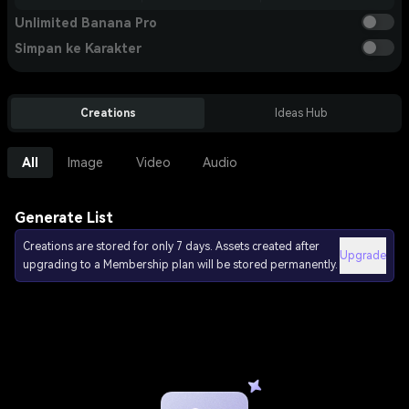
Unlimited Banana Pro
Simpan ke Karakter
Creations
Ideas Hub
All
Image
Video
Audio
Generate List
Creations are stored for only 7 days. Assets created after
Upgrade
upgrading to a Membership plan will be stored permanently.