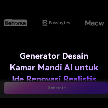
Generator Desain
Kamar Mandi AI untuk
Ide Renovasi Realistis
Generate
Dari Foto Anda