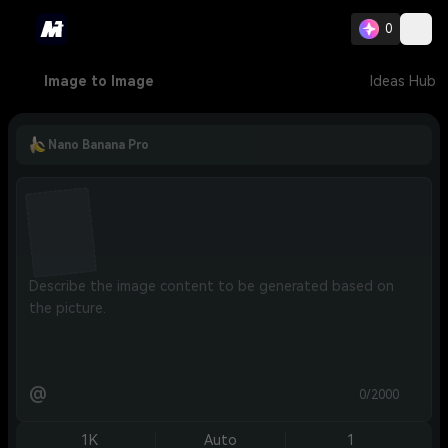
0
Image to Image
Ideas Hub
Nano Banana Pro
@
0/2000
1K
Auto
1