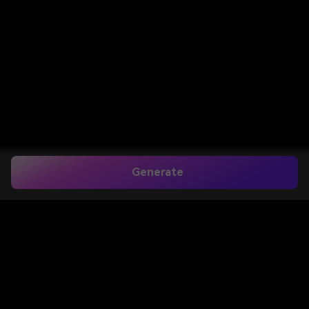
Generate
Anna Thangachi
Prompt ChatGPT