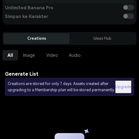
Unlimited Banana Pro
Simpan ke Karakter
Creations
Ideas Hub
All
Image
Video
Audio
Generate List
Creations are stored for only 7 days. Assets created after
Upgrade
upgrading to a Membership plan will be stored permanently.