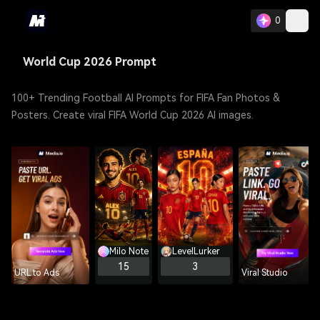
0
World Cup 2026 Prompt
100+ Trending Football AI Prompts for FIFA Fan Photos &
Posters. Create viral FIFA World Cup 2026 AI images.
Milo Note
LevelLurker
15
3
URL to Ads
Viral Studio