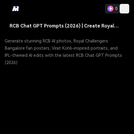
0
RCB Chat GPT Prompts (2026) | Create Royal Challengers Bangalore AI Photos Free
Generate stunning RCB AI photos, Royal Challengers
Bangalore fan posters, Virat Kohli-inspired portraits, and
IPL-themed AI edits with the latest RCB Chat GPT Prompts
(2026)