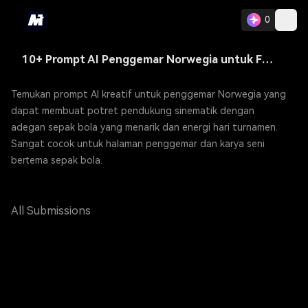
0
10+ Prompt AI Penggemar Norwegia untuk Foto & Poster Sepak Bola
Temukan prompt AI kreatif untuk penggemar Norwegia yang
dapat membuat potret pendukung sinematik dengan
adegan sepak bola yang menarik dan energi hari turnamen.
Sangat cocok untuk halaman penggemar dan karya seni
bertema sepak bola.
All Submissions