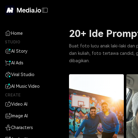
20+ Ide Promp
Home
STUDIO
Buat foto lucu anak laki-laki da
AI Story
dan kuliah, foto tertawa candid,
dibagikan.
AI Ads
Viral Studio
AI Music Video
CREATE
Video AI
Image AI
Characters