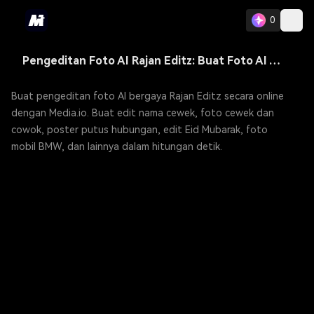
0
Pengeditan Foto AI Rajan Editz: Buat Foto AI Viral, Pasangan, Putus Cinta, & Festival
Buat pengeditan foto AI bergaya Rajan Editz secara online
dengan Media.io. Buat edit nama cewek, foto cewek dan
cowok, poster putus hubungan, edit Eid Mubarak, foto
mobil BMW, dan lainnya dalam hitungan detik.