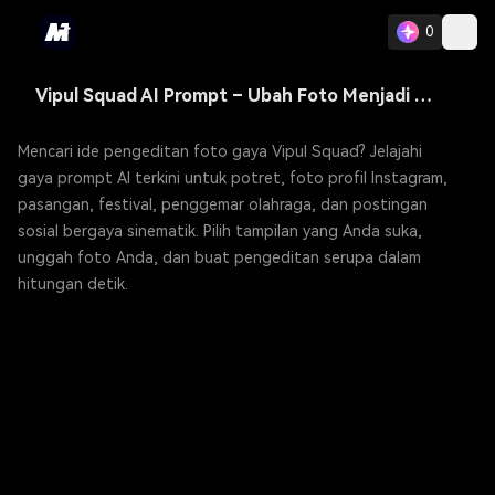
0
Vipul Squad AI Prompt – Ubah Foto Menjadi Editan Viral Online Gratis
Mencari ide pengeditan foto gaya Vipul Squad? Jelajahi
gaya prompt AI terkini untuk potret, foto profil Instagram,
pasangan, festival, penggemar olahraga, dan postingan
sosial bergaya sinematik. Pilih tampilan yang Anda suka,
unggah foto Anda, dan buat pengeditan serupa dalam
hitungan detik.