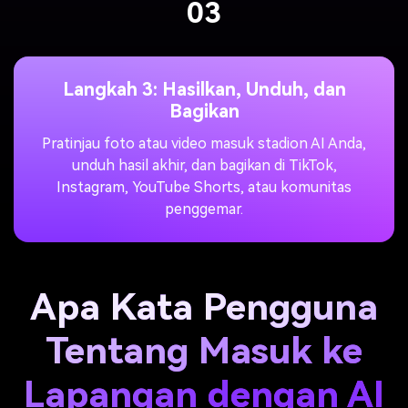
03
Langkah 3: Hasilkan, Unduh, dan
Bagikan
Pratinjau foto atau video masuk stadion AI Anda,
unduh hasil akhir, dan bagikan di TikTok,
Instagram, YouTube Shorts, atau komunitas
penggemar.
Apa Kata Pengguna
Tentang Masuk ke
Lapangan dengan AI