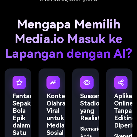
Mengapa Memilih
Media.io Masuk ke
Lapangan dengan AI?
Fantasi
Konten
Suasana
Aplikasi
Sepak
Olahraga
Stadion
Online,
Bola
Viral
yang
Tanpa
Epik
untuk
Realistis
Editing
dalam
Media
Diperlu
Skenario:
Satu
Sosial
Anda
Skenario: