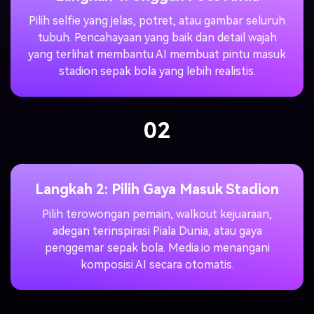
Pilih selfie yang jelas, potret, atau gambar seluruh
tubuh. Pencahayaan yang baik dan detail wajah
yang terlihat membantu AI membuat pintu masuk
stadion sepak bola yang lebih realistis.
02
Langkah 2: Pilih Gaya Masuk Stadion
Pilih terowongan pemain, walkout kejuaraan,
adegan terinspirasi Piala Dunia, atau gaya
penggemar sepak bola. Media.io menangani
komposisi AI secara otomatis.