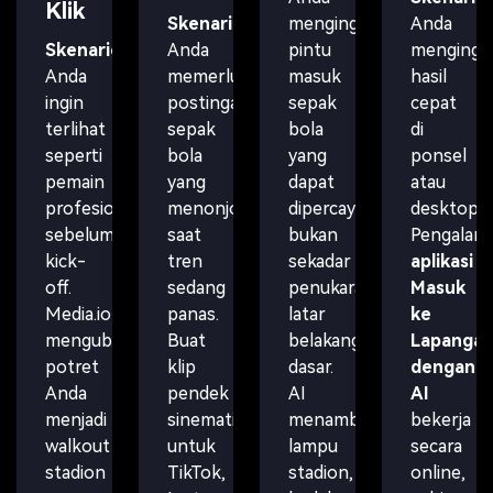
Klik
Skenario:
menginginkan
Anda
Skenario:
Anda
pintu
mengingi
Anda
memerlukan
masuk
hasil
ingin
postingan
sepak
cepat
terlihat
sepak
bola
di
seperti
bola
yang
ponsel
pemain
yang
dapat
atau
profesional
menonjol
dipercaya,
desktop.
sebelum
saat
bukan
Pengalam
kick-
tren
sekadar
aplikasi
off.
sedang
penukaran
Masuk
Media.io
panas.
latar
ke
mengubah
Buat
belakang
Lapanga
potret
klip
dasar.
dengan
Anda
pendek
AI
AI
menjadi
sinematik
menambahkan
bekerja
walkout
untuk
lampu
secara
stadion
TikTok,
stadion,
online,