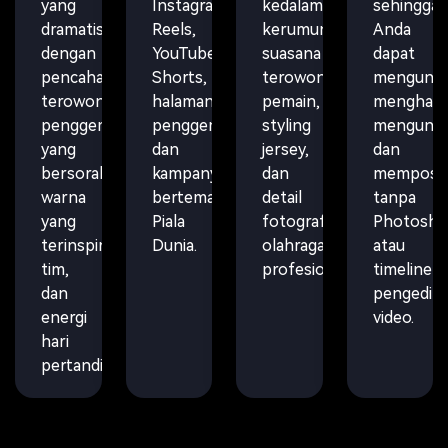
yang
Instagram
kedalaman
sehingga
dramatis
Reels,
kerumunan,
Anda
dengan
YouTube
suasana
dapat
pencahayaan
Shorts,
terowongan
mengungg
terowongan,
halaman
pemain,
menghasil
penggemar
penggemar,
styling
mengundu
yang
dan
jersey,
dan
bersorak,
kampanye
dan
memposti
warna
bertema
detail
tanpa
yang
Piala
fotografi
Photosh
terinspirasi
Dunia.
olahraga
atau
tim,
profesional.
timeline
dan
pengedit
energi
video.
hari
pertandingan.