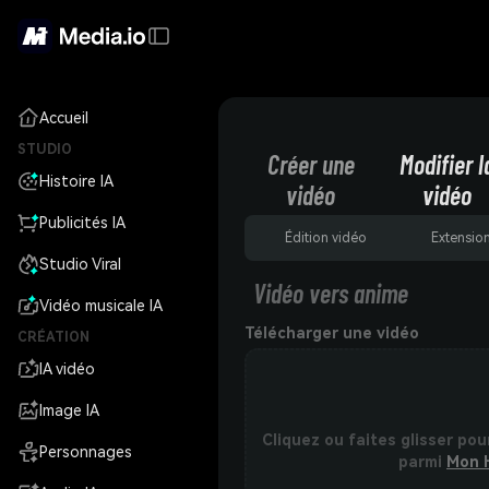
Accueil
STUDIO
Créer une
Modifier l
Histoire IA
vidéo
vidéo
Publicités IA
Édition vidéo
Extensio
Studio Viral
Vidéo vers anime
Vidéo musicale IA
Télécharger une vidéo
CRÉATION
IA vidéo
Image IA
Cliquez ou faites glisser pou
Personnages
parmi
Mon 