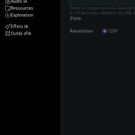
Audio IA
Ressources
Prend en charge mp4/mov, taille de f
3 à 30 secondes, résolution de 340p 
Exploration
Style
Effets IA
Résolution
720P
Outils d'IA