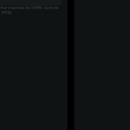
ichier maximale de 100MB, durée de
à 3850p.