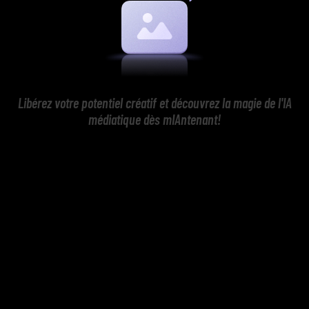
Libérez votre potentiel créatif et découvrez la magie de l'IA
médiatique dès mIAntenant!