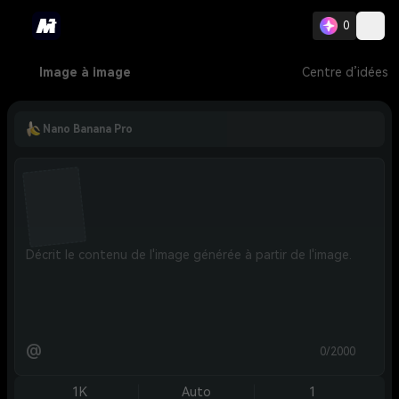
0
Image à image
Centre d’idées
Nano Banana Pro
@
0/2000
1K
Auto
1