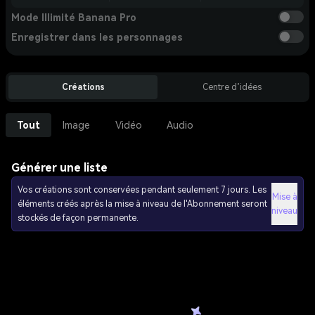
Mode Illimité Banana Pro
Enregistrer dans les personnages
Créations
Centre d’idées
Tout
Image
Vidéo
Audio
Générer une liste
Vos créations sont conservées pendant seulement 7 jours. Les
Mise à
éléments créés après la mise à niveau de l'Abonnement seront
niveau
stockés de façon permanente.