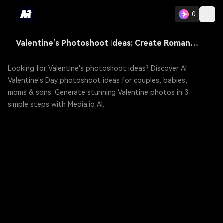
0
Valentine’s Photoshoot Ideas: Create Romantic, Baby & Couple Photos with AI
Looking for Valentine's photoshoot ideas? Discover AI
Valentine's Day photoshoot ideas for couples, babies,
moms & sons. Generate stunning Valentine photos in 3
simple steps with Media.io AI.