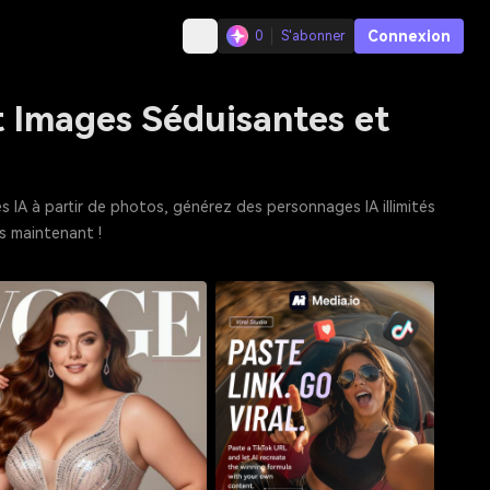
Connexion
0
S'abonner
et Images Séduisantes et
les IA à partir de photos, générez des personnages IA illimités
ès maintenant !