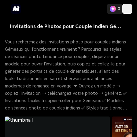
0
Invitations de Photos pour Couple Indien Gémeaux (Copier & Coller) - Créez des Photos Romantiques de Couple
Vous recherchez des invitations photo pour couples indiens
Gémeaux qui fonctionnent vraiment ? Parcourez les styles
de séances photo tendance pour couples, cliquez sur un
modèle pour ouvrir l'invitation, puis copiez et collez-la pour
générer des portraits de couple cinématiques, allant des
looks traditionnels en sari et sherwani aux ambiances
modernes de romance en voyage. ❤ Ouvrez un modèle →
copiez l'invitation → téléchargez votre photo → générez. ✅
Invitations faciles à copier-coller pour Gémeaux ✅ Modèles
de séances photo de couples indiens ✅ Styles traditionnels
& modernes ✅ Téléchargements sans filigrane.