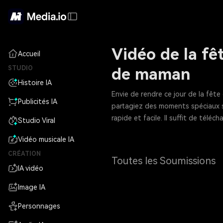
Vidéo de la fê
Accueil
STUDIO
de maman
Histoire IA
Envie de rendre ce jour de la fê
Publicités IA
partagiez des moments spéciaux sur
rapide et facile. Il suffit de tél
Studio Viral
Vidéo musicale IA
CRÉATION
Toutes les Soumissions
IA vidéo
Image IA
Personnages