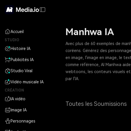
Manhwa IA
Accueil
STUDIO
Avec plus de 60 exemples de manh
Histoire IA
coréens. Générez des personnages 
en image, l'image en image, le te
Publicités IA
comme référence, AI Manhwa aide à
Studio Viral
webtoons, les conteurs visuels et
par l'IA.
Vidéo musicale IA
CRÉATION
IA vidéo
Toutes les Soumissions
Image IA
Personnages