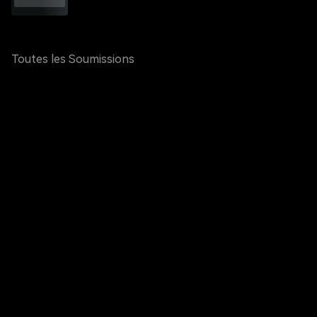
Toutes les Soumissions