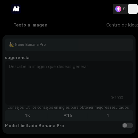
0
Texto a imagen
Centro de Idea
Nano Banana Pro
sugerencia
0/2000
Consejos: Utilice consejos en inglés para obtener mejores resultados.
1K
9:16
1
Modo Ilimitado Banana Pro