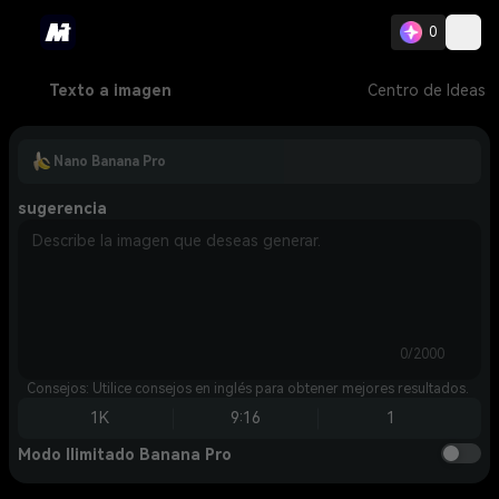
0
Texto a imagen
Centro de Ideas
Nano Banana Pro
sugerencia
0/2000
Consejos: Utilice consejos en inglés para obtener mejores resultados.
1K
9:16
1
Modo Ilimitado Banana Pro