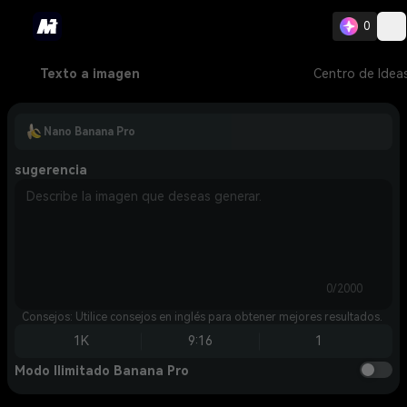
0
Texto a imagen
Centro de Idea
Nano Banana Pro
sugerencia
0/2000
Consejos: Utilice consejos en inglés para obtener mejores resultados.
1K
9:16
1
Modo Ilimitado Banana Pro