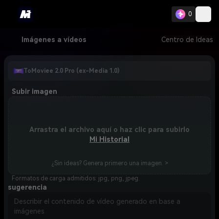
0
Imágenes a vídeos
Centro de Ideas
ToMoviee 2.0 Pro (ex-Media 1.0)
Subir imagen
Arrastra el archivo aquí o haz clic para subirlo
Mi Historial
¿Sin ideas? Genera primero una imagen. >
Formatos de carga admitidos: jpg, png, jpeg.
sugerencia