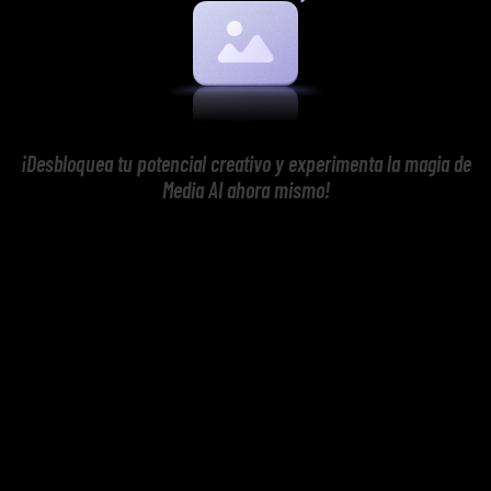
¡Desbloquea tu potencial creativo y experimenta la magia de
Media AI ahora mismo!