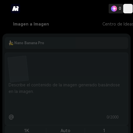
0
Imagen a Imagen
Centro de Idea
Nano Banana Pro
@
0/2000
1K
Auto
1