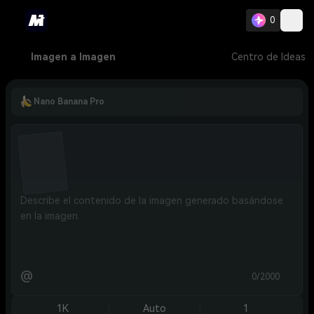
0
Imagen a Imagen
Centro de Ideas
Nano Banana Pro
@
0/2000
1K
Auto
1