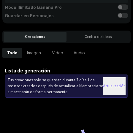
Modo Ilimitado Banana Pro
Guardar en Personajes
Creaciones
Centro de Ideas
Todo
Imagen
Video
Audio
Lista de generación
Tus creaciones solo se guardan durante 7 días. Los
recursos creados después de actualizar a Membresía se
Actualización
almacenarán de forma permanente.