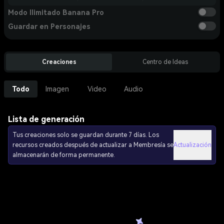
Modo Ilimitado Banana Pro
Guardar en Personajes
Creaciones
Centro de Ideas
Todo
Imagen
Video
Audio
Lista de generación
Tus creaciones solo se guardan durante 7 días. Los
recursos creados después de actualizar a Membresía se
Actualización
almacenarán de forma permanente.