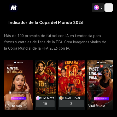
0
Indicador de la Copa del Mundo 2026
Más de 100 prompts de fútbol con IA en tendencia para
fotos y carteles de fans de la FIFA. Crea imágenes virales de
la Copa Mundial de la FIFA 2026 con IA.
Milo Note
LevelLurker
15
3
URL to Ads
Viral Studio