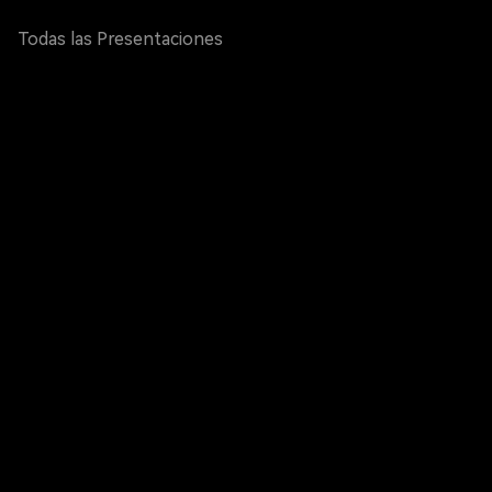
Todas las Presentaciones