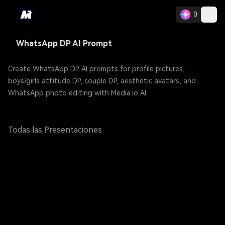
0
WhatsApp DP AI Prompt
Create WhatsApp DP AI prompts for profile pictures,
boys/girls attitude DP, couple DP, aesthetic avatars, and
WhatsApp photo editing with Media.io AI.
Todas las Presentaciones