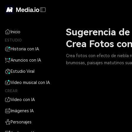
Sugerencia de 
Inicio
ESTUDIO
Crea Fotos con
Historia con IA
Crea fotos con efecto de niebla r
Anuncios con IA
brumosas, paisajes matutinos suav
Estudio Viral
Video musical con IA
CREAR
Video con IA
Imágenes IA
Personajes