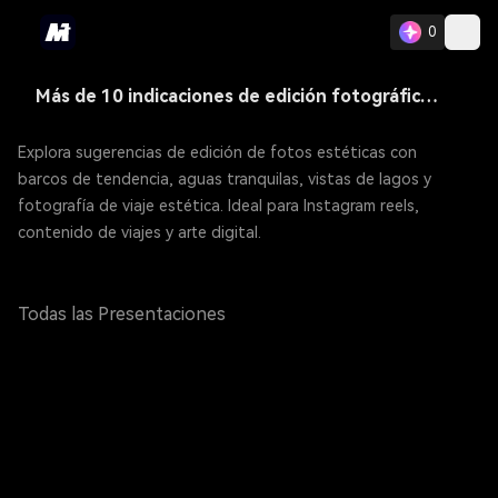
0
Más de 10 indicaciones de edición fotográfica estética de barcos con IA para ChatGPT y Gemini
Explora sugerencias de edición de fotos estéticas con
barcos de tendencia, aguas tranquilas, vistas de lagos y
fotografía de viaje estética. Ideal para Instagram reels,
contenido de viajes y arte digital.
Todas las Presentaciones