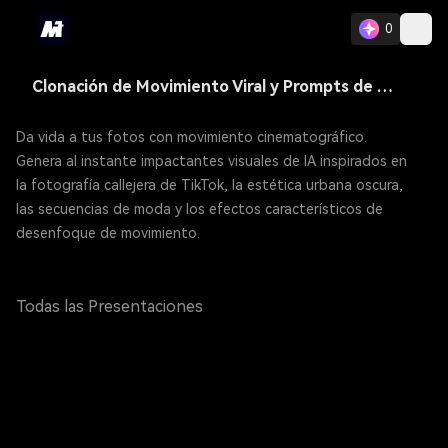
0
Clonación de Movimiento Viral y Prompts de Fotos AI Duplicate-Me
Da vida a tus fotos con movimiento cinematográfico.
Genera al instante impactantes visuales de IA inspirados en
la fotografía callejera de TikTok, la estética urbana oscura,
las secuencias de moda y los efectos característicos de
desenfoque de movimiento.
Todas las Presentaciones