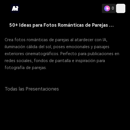
0
50+ Ideas para Fotos Románticas de Parejas en la Hora Dorada
Crea fotos románticas de parejas al atardecer con IA,
iluminación cálida del sol, poses emocionales y paisajes
exteriores cinematográficos. Perfecto para publicaciones en
redes sociales, fondos de pantalla e inspiración para
fotografía de parejas.
Todas las Presentaciones