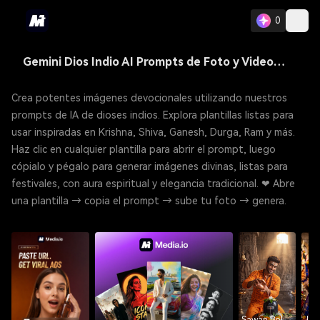
0
Gemini Dios Indio AI Prompts de Foto y Video: Crea Arte Devocional y de Festival Divino
Crea potentes imágenes devocionales utilizando nuestros
prompts de IA de dioses indios. Explora plantillas listas para
usar inspiradas en Krishna, Shiva, Ganesh, Durga, Ram y más.
Haz clic en cualquier plantilla para abrir el prompt, luego
cópialo y pégalo para generar imágenes divinas, listas para
festivales, con aura espiritual y elegancia tradicional. ❤ Abre
una plantilla → copia el prompt → sube tu foto → genera.