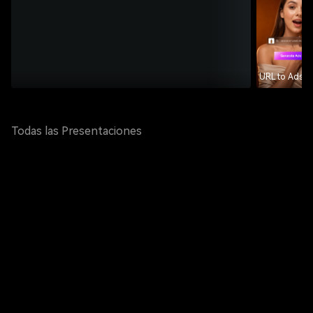
URL to Ads
Todas las Presentaciones