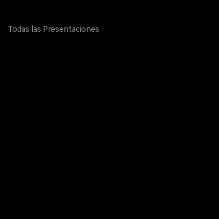
Todas las Presentaciones