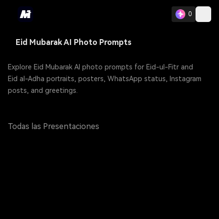
0
Eid Mubarak AI Photo Prompts
Explore Eid Mubarak AI photo prompts for Eid-ul-Fitr and
Eid al-Adha portraits, posters, WhatsApp status, Instagram
posts, and greetings.
Todas las Presentaciones